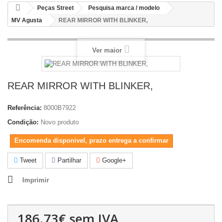
Peças Street
Pesquisa marca / modelo
MV Agusta
REAR MIRROR WITH BLINKER,
Ver maior
REAR MIRROR WITH BLINKER,
Referência:
8000B7922
Condição:
Novo produto
Encomenda disponivel, prazo entrega a confirmar
Tweet
Partilhar
Google+
Imprimir
186.73€
sem IVA