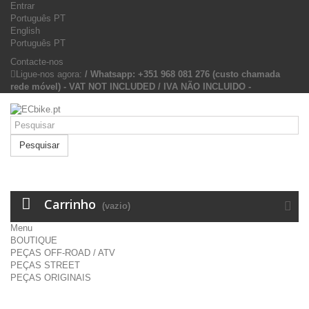
Entrar
Português PT
English
Português PT
Contacte-nos
Ligue-nos agora:
/ Whatsapp: +351 968 081 276 (custo chamada
rede móvel) - VAT NOT INCLUDED / IVA NÃO INCLUIDO -
Pesquisar
Carrinho
(vazio)
Menu
BOUTIQUE
PEÇAS OFF-ROAD / ATV
PEÇAS STREET
PEÇAS ORIGINAIS