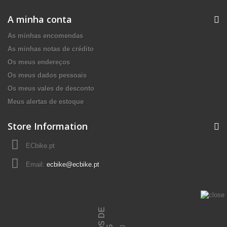
A minha conta
As minhas encomendas
As minhas notas de crédito
Os meus endereços
Os meus dados pessoais
Os meus vales de desconto
Meus alertas de estoque
Store Information
ECbike.pt
Email:
ecbike@ecbike.pt