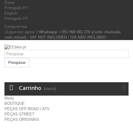
Entrar
Português PT
English
Português PT
Contacte-nos
Ligue-nos agora:
/ Whatsapp: +351 968 081 276 (custo chamada
rede móvel) - VAT NOT INCLUDED / IVA NÃO INCLUIDO -
Pesquisar
Carrinho
(vazio)
Menu
BOUTIQUE
PEÇAS OFF-ROAD / ATV
PEÇAS STREET
PEÇAS ORIGINAIS