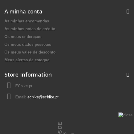
A minha conta
As minhas encomendas
As minhas notas de crédito
Os meus endereços
Os meus dados pessoais
Os meus vales de desconto
Meus alertas de estoque
Store Information
ECbike.pt
Email:
ecbike@ecbike.pt