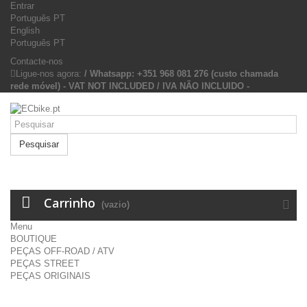
Entrar
Português PT
English
Português PT
Contacte-nos
Ligue-nos agora:
/ Whatsapp: +351 968 081 276 (custo chamada
rede móvel) - VAT NOT INCLUDED / IVA NÃO INCLUIDO -
Pesquisar
Carrinho
(vazio)
Menu
BOUTIQUE
PEÇAS OFF-ROAD / ATV
PEÇAS STREET
PEÇAS ORIGINAIS