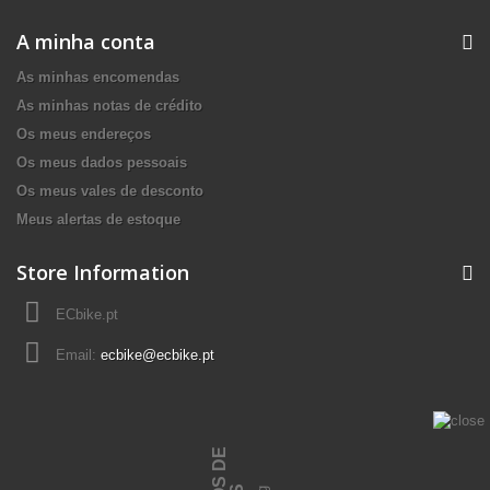
A minha conta
As minhas encomendas
As minhas notas de crédito
Os meus endereços
Os meus dados pessoais
Os meus vales de desconto
Meus alertas de estoque
Store Information
ECbike.pt
Email:
ecbike@ecbike.pt