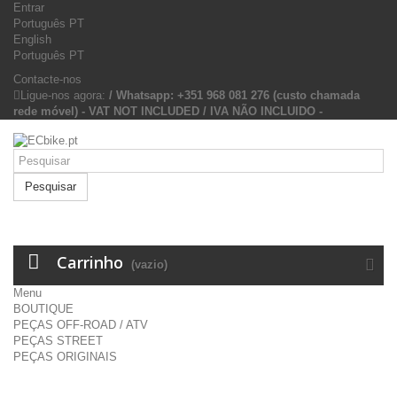
Entrar
Português PT
English
Português PT
Contacte-nos
Ligue-nos agora:
/ Whatsapp: +351 968 081 276 (custo chamada
rede móvel) - VAT NOT INCLUDED / IVA NÃO INCLUIDO -
Pesquisar
Carrinho
(vazio)
Menu
BOUTIQUE
PEÇAS OFF-ROAD / ATV
PEÇAS STREET
PEÇAS ORIGINAIS