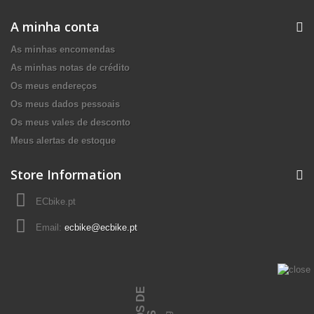
A minha conta
As minhas encomendas
As minhas notas de crédito
Os meus endereços
Os meus dados pessoais
Os meus vales de desconto
Meus alertas de estoque
Store Information
ECbike.pt
Email:
ecbike@ecbike.pt