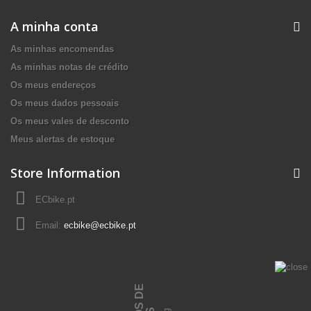
A minha conta
As minhas encomendas
As minhas notas de crédito
Os meus endereços
Os meus dados pessoais
Os meus vales de desconto
Meus alertas de estoque
Store Information
ECbike.pt
Email:
ecbike@ecbike.pt