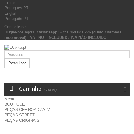
Entrar
Português PT
English
Português PT
Contacte-nos
Ligue-nos agora:
/ Whatsapp: +351 968 081 276 (custo chamada
rede móvel) - VAT NOT INCLUDED / IVA NÃO INCLUIDO -
Pesquisar
Carrinho
(vazio)
Menu
BOUTIQUE
PEÇAS OFF-ROAD / ATV
PEÇAS STREET
PEÇAS ORIGINAIS