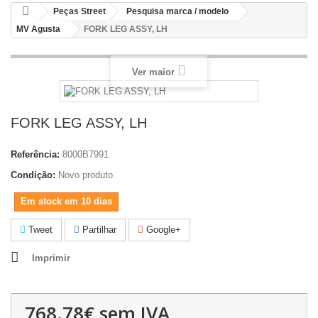
Peças Street
Pesquisa marca / modelo
MV Agusta
FORK LEG ASSY, LH
Ver maior
FORK LEG ASSY, LH
Referência:
8000B7991
Condição:
Novo produto
Em stock em 10 dias
Tweet
Partilhar
Google+
Imprimir
768.78€
sem IVA