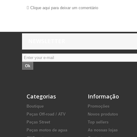
Clique aqui para deixar um comentário
NEWSLETTER
Ok
Categorias
Informação
Boutique
Promoções
Peças Off-road / ATV
Novos produtos
Peças Street
Top sellers
Peças motos de agua
As nossas lojas