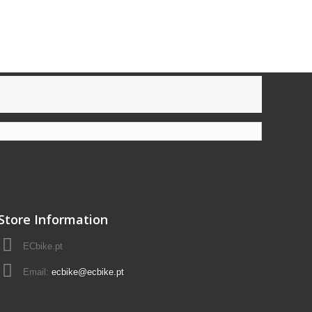
Store Information
ECbike.pt
Email:
ecbike@ecbike.pt