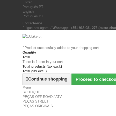
Entrar
Português PT
English
Português PT
Contacte-nos
Ligue-nos agora:
/ Whatsapp: +351 968 081 276 (custo c
Product successfully added to your shopping cart
Quantity
Total
There is 1 item in your cart.
Total products (tax excl.)
Total (tax excl.)
Continue shopping
Proceed to checkou
Menu
BOUTIQUE
PEÇAS OFF-ROAD / ATV
PEÇAS STREET
PEÇAS ORIGINAIS