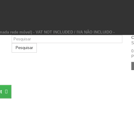
hamada rede móvel) - VAT NOT INCLUDED / IVA NÃO INCLUIDO -
C
S
Pesquisar
0
P
t