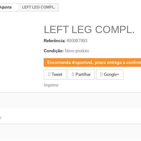
Agusta
LEFT LEG COMPL.
LEFT LEG COMPL.
Referência:
8000B7993
Condição:
Novo produto
Encomenda disponivel, prazo entrega a confirm
Tweet
Partilhar
Google+
Imprimir
x