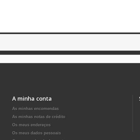
A minha conta
As minhas encomendas
As minhas notas de crédito
Os meus endereços
Os meus dados pessoais