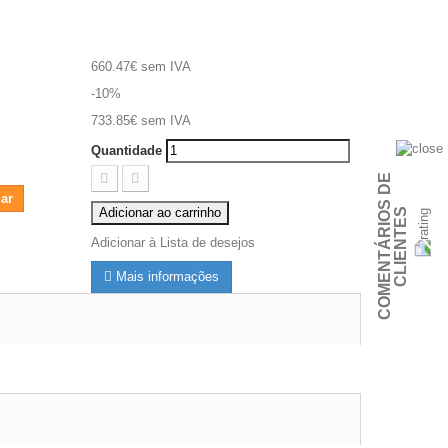
660.47€
sem IVA
-10%
733.85€
sem IVA
Quantidade
C
O
M
E
N
T
Á
R
I
O
S
D
E
C
L
I
E
N
T
E
ar
Adicionar ao carrinho
S
Adicionar à Lista de desejos
Mais informações