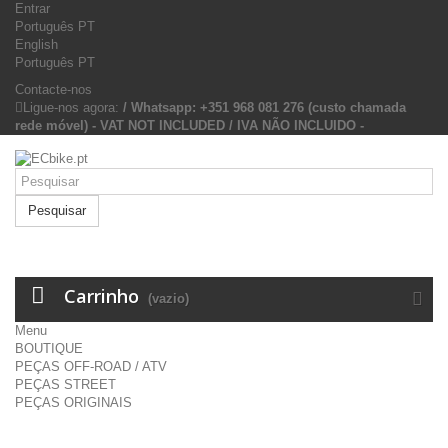
Entrar
Português PT
English
Português PT
Contacte-nos
Ligue-nos agora:
/ Whatsapp: +351 968 081 276 (custo chamada
rede móvel) - VAT NOT INCLUDED / IVA NÃO INCLUIDO -
Pesquisar
Carrinho
(vazio)
Menu
BOUTIQUE
PEÇAS OFF-ROAD / ATV
PEÇAS STREET
PEÇAS ORIGINAIS