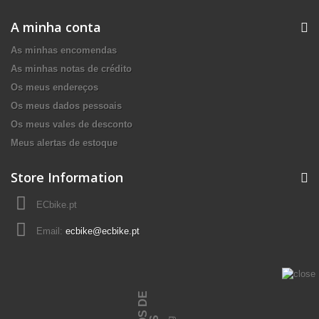
A minha conta
As minhas encomendas
As minhas notas de crédito
Os meus endereços
Os meus dados pessoais
Os meus vales de desconto
Meus alertas de estoque
Store Information
ECbike.pt
Email:
ecbike@ecbike.pt