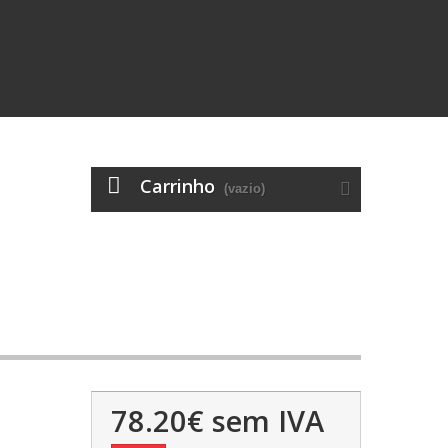
Carrinho
(vazio)
78.20€
sem IVA