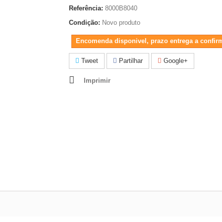
Referência:
8000B8040
Condição:
Novo produto
Encomenda disponivel, prazo entrega a confir
Tweet
Partilhar
Google+
Imprimir