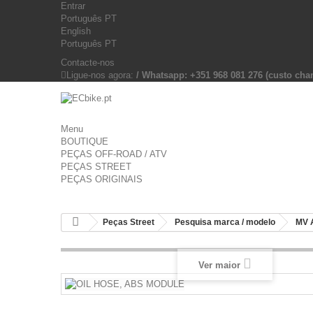
Entrar
Português PT
English
Português PT
Contacte-nos
Ligue-nos agora:
/ Whatsapp: +351 968 081 276 (custo c
Menu
BOUTIQUE
PEÇAS OFF-ROAD / ATV
PEÇAS STREET
PEÇAS ORIGINAIS
Peças Street
Pesquisa marca / modelo
MV 
Ver maior