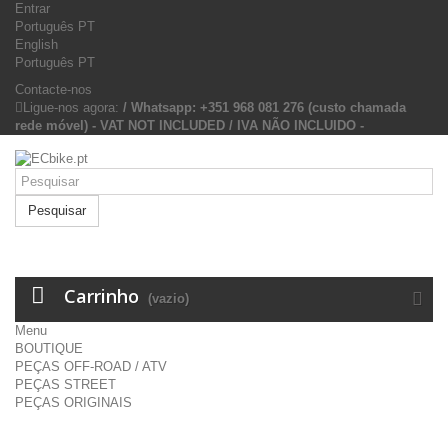
Entrar
Português PT
English
Português PT
Contacte-nos
Ligue-nos agora:
/ Whatsapp: +351 968 081 276 (custo chamada
rede móvel) - VAT NOT INCLUDED / IVA NÃO INCLUIDO -
Pesquisar
Carrinho
(vazio)
Menu
BOUTIQUE
PEÇAS OFF-ROAD / ATV
PEÇAS STREET
PEÇAS ORIGINAIS