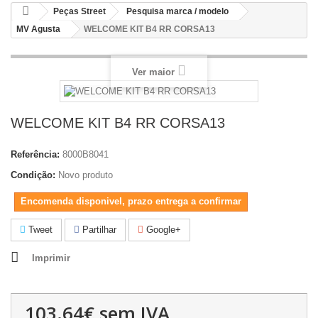
Peças Street
Pesquisa marca / modelo
MV Agusta
WELCOME KIT B4 RR CORSA13
Ver maior
WELCOME KIT B4 RR CORSA13
Referência:
8000B8041
Condição:
Novo produto
Encomenda disponivel, prazo entrega a confirmar
Tweet
Partilhar
Google+
Imprimir
103.64€
sem IVA