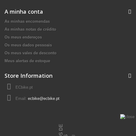
A minha conta
As minhas encomendas
As minhas notas de crédito
Os meus endereços
Os meus dados pessoais
Os meus vales de desconto
Meus alertas de estoque
Store Information
ECbike.pt
Email:
ecbike@ecbike.pt