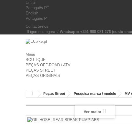
Entrar
Português PT
English
Português PT
Contacte-nos
Ligue-nos agora:
/ Whatsapp: +351 968 081 276 (custo c
Menu
BOUTIQUE
PEÇAS OFF-ROAD / ATV
PEÇAS STREET
PEÇAS ORIGINAIS
Peças Street
Pesquisa marca / modelo
MV 
Ver maior