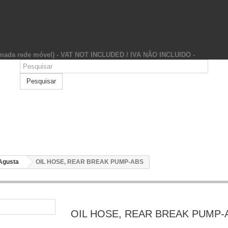
hamada rede móvel) - VAT NOT INCLUDED / IVA NÃO INCLUIDO -
Pesquisar
Agusta
OIL HOSE, REAR BREAK PUMP-ABS
OIL HOSE, REAR BREAK PUMP-