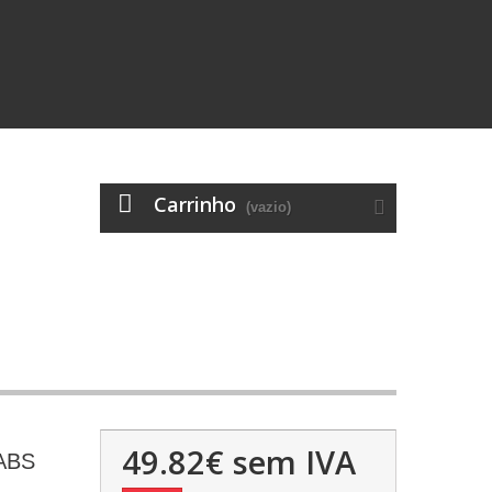
Carrinho
(vazio)
49.82€
sem IVA
ABS