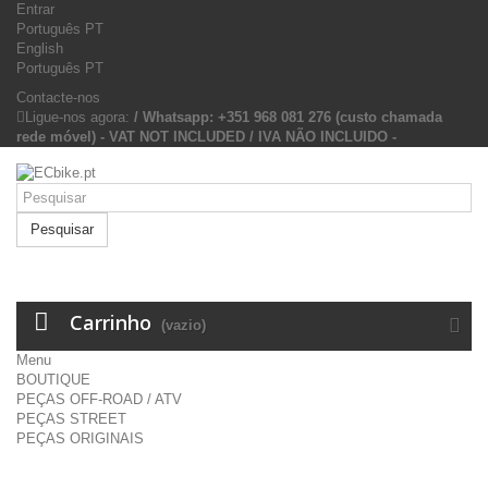
Entrar
Português PT
English
Português PT
Contacte-nos
Ligue-nos agora:
/ Whatsapp: +351 968 081 276 (custo chamada
rede móvel) - VAT NOT INCLUDED / IVA NÃO INCLUIDO -
Pesquisar
Carrinho
(vazio)
Menu
BOUTIQUE
PEÇAS OFF-ROAD / ATV
PEÇAS STREET
PEÇAS ORIGINAIS