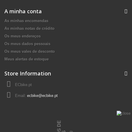
A minha conta
As minhas encomendas
As minhas notas de crédito
Os meus endereços
Os meus dados pessoais
Os meus vales de desconto
Meus alertas de estoque
Store Information
ECbike.pt
Email:
ecbike@ecbike.pt