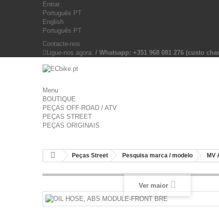
Entrar
Português PT
English
Português PT
Contacte-nos
Ligue-nos agora:
/ Whatsapp: +351 968 081 276 (custo c
Menu
BOUTIQUE
PEÇAS OFF-ROAD / ATV
PEÇAS STREET
PEÇAS ORIGINAIS
Peças Street
Pesquisa marca / modelo
MV 
Ver maior