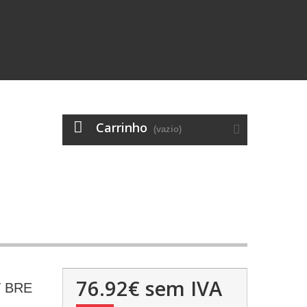
Carrinho
(vazio)
76.92€
sem IVA
 BRE