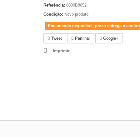
Referência:
8000B8052
Condição:
Novo produto
Encomenda disponivel, prazo entrega a confir
Tweet
Partilhar
Google+
Imprimir