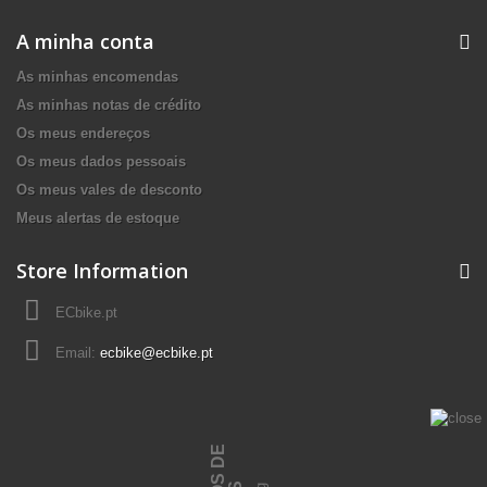
A minha conta
As minhas encomendas
As minhas notas de crédito
Os meus endereços
Os meus dados pessoais
Os meus vales de desconto
Meus alertas de estoque
Store Information
ECbike.pt
Email:
ecbike@ecbike.pt