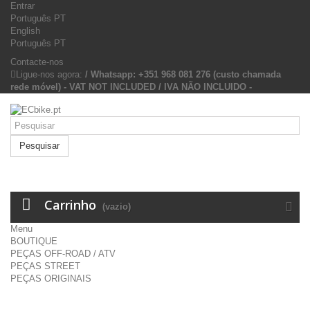
Entrar
Português PT
English
Português PT
Contacte-nos
Ligue-nos agora:
/ Whatsapp: +351 968 081 276 (custo chamada
rede móvel) - VAT NOT INCLUDED / IVA NÃO INCLUIDO -
Pesquisar
Carrinho
(vazio)
Menu
BOUTIQUE
PEÇAS OFF-ROAD / ATV
PEÇAS STREET
PEÇAS ORIGINAIS