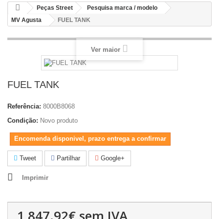
Peças Street
Pesquisa marca / modelo
MV Agusta
FUEL TANK
Ver maior
FUEL TANK
Referência:
8000B8068
Condição:
Novo produto
Encomenda disponivel, prazo entrega a confirmar
Tweet
Partilhar
Google+
Imprimir
1,847.92€
sem IVA