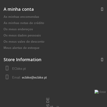
A minha conta
As minhas encomendas
As minhas notas de crédito
Os meus endereços
Os meus dados pessoais
Os meus vales de desconto
Meus alertas de estoque
Store Information
ECbike.pt
Email:
ecbike@ecbike.pt