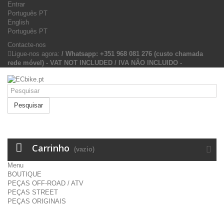
Entrar
Português PT
English
Português PT
Contacte-nos
Ligue-nos agora:
/ Whatsapp: +351 968 081 276 (custo chamada
rede móvel) - VAT NOT INCLUDED / IVA NÃO INCLUIDO -
Pesquisar
Carrinho
(vazio)
Menu
BOUTIQUE
PEÇAS OFF-ROAD / ATV
PEÇAS STREET
PEÇAS ORIGINAIS