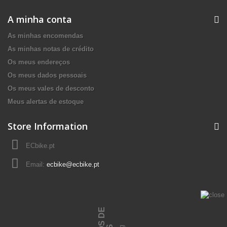
A minha conta
As minhas encomendas
As minhas notas de crédito
Os meus endereços
Os meus dados pessoais
Os meus vales de desconto
Meus alertas de estoque
Store Information
ECbike.pt
Email:
ecbike@ecbike.pt