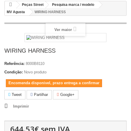
Peças Street
Pesquisa marca / modelo
MV Agusta
WIRING HARNESS
Ver maior
WIRING HARNESS
Referência:
8000B8110
Condição:
Novo produto
Encomenda disponivel, prazo entrega a confirmar
Tweet
Partilhar
Google+
Imprimir
644.53€
sem IVA