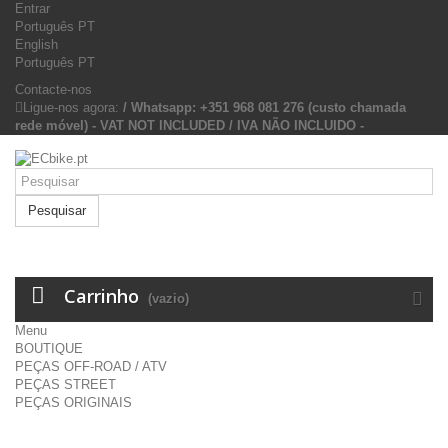
Entrar
Português PT
English
Português PT
Contacte-nos
Ligue-nos agora:
/ Whatsapp: +351 968 081 276 (custo chamada
rede móvel) - VAT NOT INCLUDED / IVA NÃO INCLUIDO -
Pesquisar
Carrinho
(vazio)
Menu
BOUTIQUE
PEÇAS OFF-ROAD / ATV
PEÇAS STREET
PEÇAS ORIGINAIS