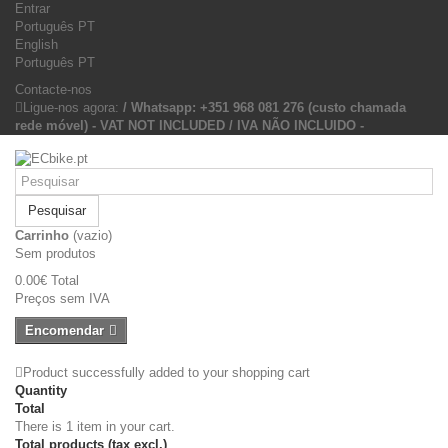
Entrar
Português PT
English
Português PT
Contacte-nos
Ligue-nos agora:
/ Whatsapp: +351 968 081 276 (custo chamada
rede móvel) - VAT NOT INCLUDED / IVA NÃO INCLUIDO -
Pesquisar
Carrinho
(vazio)
Sem produtos
0.00€
Total
Preços sem IVA
Encomendar
Product successfully added to your shopping cart
Quantity
Total
There is 1 item in your cart.
Total products (tax excl.)