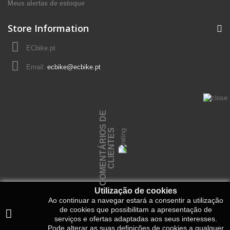
Meus alertas de estoque
Store Information
ECbike.pt
Email:
ecbike@ecbike.pt
C
O
M
E
N
T
Á
R
I
O
S
D
E
C
L
I
E
N
T
E
S
Utilização de cookies
Ao continuar a navegar estará a consentir a utilização
de cookies que possibilitam a apresentação de
serviços e ofertas adaptadas aos seus interesses.
Pode alterar as suas definições de cookies a qualquer