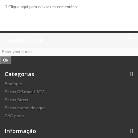
Clique aqui para deixar um comentário
NEWSLETTER
Ok
Categorias
Boutique
Peças Off-road / ATV
Peças Street
Peças motos de agua
CNC parts
Informação