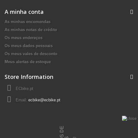
A minha conta
As minhas encomendas
As minhas notas de crédito
Os meus endereços
Os meus dados pessoais
Os meus vales de desconto
Meus alertas de estoque
Store Information
ECbike.pt
Email:
ecbike@ecbike.pt