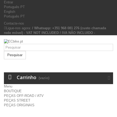
Entrar
Português PT
English
Português PT
Contacte-nos
Ligue-nos agora:
/ Whatsapp: +351 968 081 276 (custo chamada
rede móvel) - VAT NOT INCLUDED / IVA NÃO INCLUIDO -
Pesquisar
Carrinho
(vazio)
Menu
BOUTIQUE
PEÇAS OFF-ROAD / ATV
PEÇAS STREET
PEÇAS ORIGINAIS