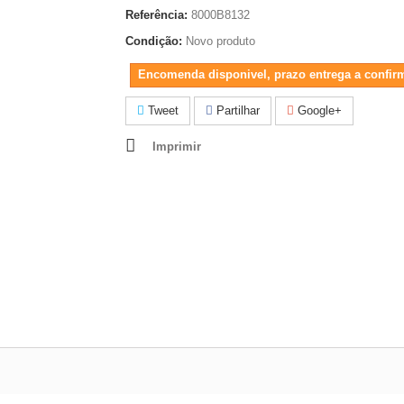
Referência:
8000B8132
Condição:
Novo produto
Encomenda disponivel, prazo entrega a confir
Tweet
Partilhar
Google+
Imprimir