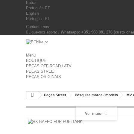
Entrar
Português PT
English
Português PT
Contacte-nos
Ligue-nos agora:
/ Whatsapp: +351 968 081 276 (custo c
Menu
BOUTIQUE
PEÇAS OFF-ROAD / ATV
PEÇAS STREET
PEÇAS ORIGINAIS
Peças Street
Pesquisa marca / modelo
MV 
Ver maior