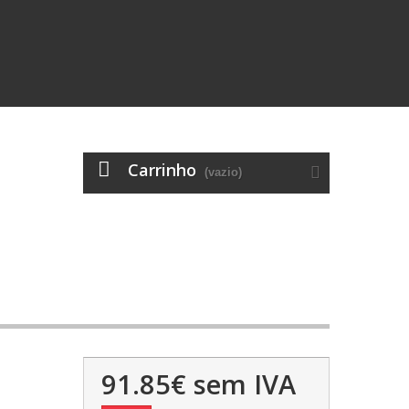
Carrinho
(vazio)
91.85€
sem IVA