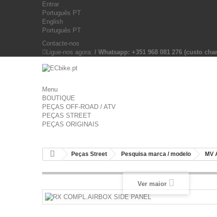
Entrar
Português PT
English
Português PT
Contacte-nos
Ligue-nos agora:
/ Whatsapp: +351 968 081 276 (custo c
Menu
BOUTIQUE
PEÇAS OFF-ROAD / ATV
PEÇAS STREET
PEÇAS ORIGINAIS
Peças Street
Pesquisa marca / modelo
MV 
Ver maior