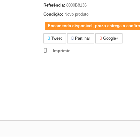
Referência:
8000B8136
Condição:
Novo produto
Encomenda disponivel, prazo entrega a confir
Tweet
Partilhar
Google+
Imprimir