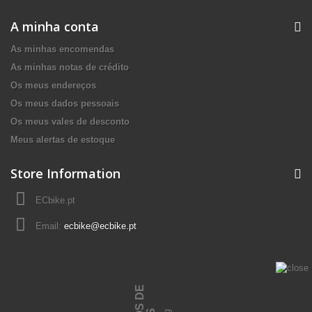
A minha conta
As minhas encomendas
As minhas notas de crédito
Os meus endereços
Os meus dados pessoais
Os meus vales de desconto
Meus alertas de estoque
Store Information
ECbike.pt
Email:
ecbike@ecbike.pt