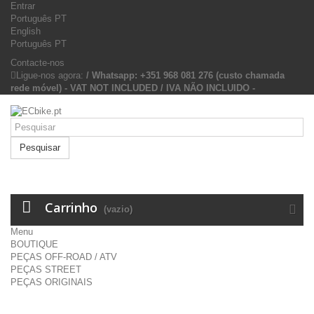
Entrar
Português PT
English
Português PT
Contacte-nos
Ligue-nos agora:
/ Whatsapp: +351 968 081 276 (custo chamada
rede móvel) - VAT NOT INCLUDED / IVA NÃO INCLUIDO -
Pesquisar
Carrinho
(vazio)
Menu
BOUTIQUE
PEÇAS OFF-ROAD / ATV
PEÇAS STREET
PEÇAS ORIGINAIS