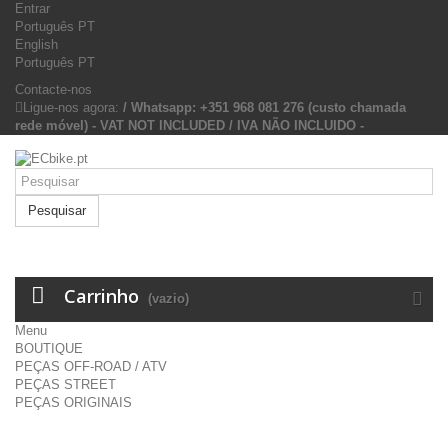
Entrar
Português PT
English
Português PT
Contacte-nos
Ligue-nos agora:
/ Whatsapp: +351 968 081 276 (custo chamada
rede móvel) - VAT NOT INCLUDED / IVA NÃO INCLUIDO -
Pesquisar
Carrinho
(vazio)
Menu
BOUTIQUE
PEÇAS OFF-ROAD / ATV
PEÇAS STREET
PEÇAS ORIGINAIS