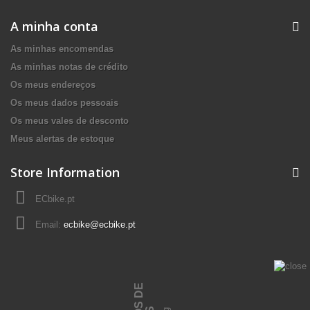
A minha conta
As minhas encomendas
As minhas notas de crédito
Os meus endereços
Os meus dados pessoais
Os meus vales de desconto
Meus alertas de estoque
Store Information
ECbike.pt
Email:
ecbike@ecbike.pt