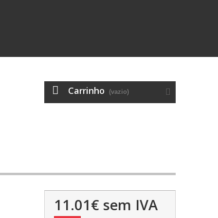
Carrinho
(vazio)
11.01€
sem IVA