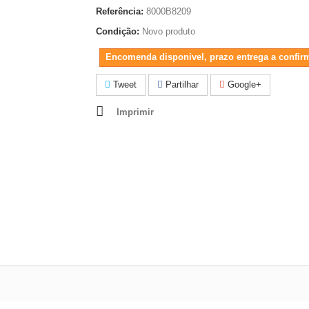
Referência:
8000B8209
Condição:
Novo produto
Encomenda disponivel, prazo entrega a confir
Tweet
Partilhar
Google+
Imprimir