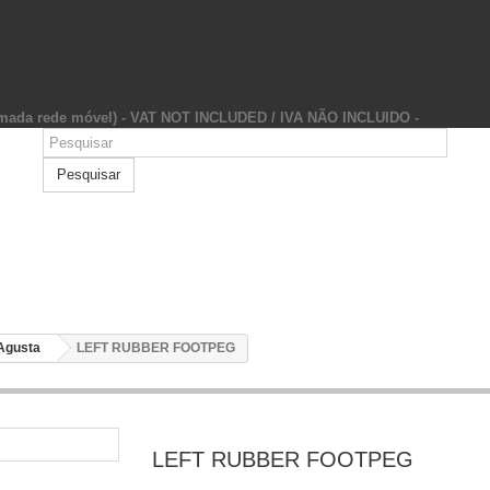
hamada rede móvel) - VAT NOT INCLUDED / IVA NÃO INCLUIDO -
Pesquisar
Agusta
LEFT RUBBER FOOTPEG
LEFT RUBBER FOOTPEG