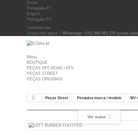
Entrar
Português PT
English
Português PT
Contacte-nos
Ligue-nos agora:
/ Whatsapp: +351 968 081 276 (custo c
Menu
BOUTIQUE
PEÇAS OFF-ROAD / ATV
PEÇAS STREET
PEÇAS ORIGINAIS
Peças Street
Pesquisa marca / modelo
MV 
Ver maior