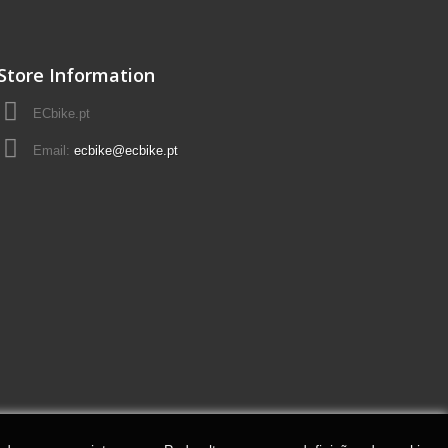
Store Information
ECbike.pt
Email:
ecbike@ecbike.pt