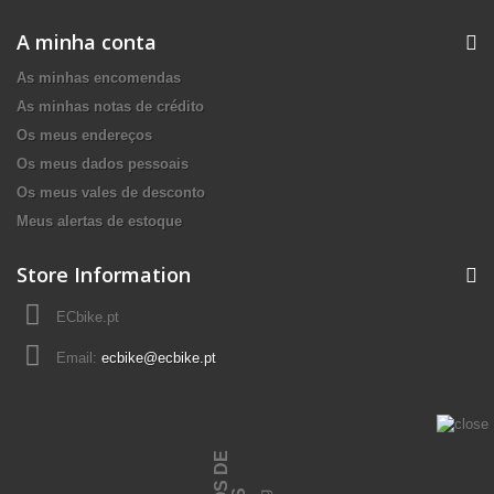
A minha conta
As minhas encomendas
As minhas notas de crédito
Os meus endereços
Os meus dados pessoais
Os meus vales de desconto
Meus alertas de estoque
Store Information
ECbike.pt
Email:
ecbike@ecbike.pt