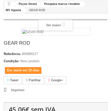
Peças Street
Pesquisa marca / modelo
MV Agusta
GEAR ROD
Ver maior
GEAR ROD
Referência:
8000B8217
Condição:
Novo produto
Em stock em 10 dias
Tweet
Partilhar
Google+
Imprimir
45.06€
sem IVA