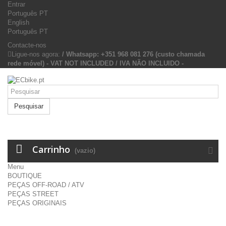
Entrar
Português PT
English
Português PT
Contacte-nos
Ligue-nos agora:
/ Whatsapp: +351 968 081 276 (custo chamada
rede móvel) - VAT NOT INCLUDED / IVA NÃO INCLUIDO -
Pesquisar
Carrinho
(vazio)
Menu
BOUTIQUE
PEÇAS OFF-ROAD / ATV
PEÇAS STREET
PEÇAS ORIGINAIS