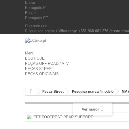
Entrar
Português PT
English
Português PT
Contacte-nos
Ligue-nos agora:
/ Whatsapp: +351 968 081 276 (custo c
Menu
BOUTIQUE
PEÇAS OFF-ROAD / ATV
PEÇAS STREET
PEÇAS ORIGINAIS
Peças Street
Pesquisa marca / modelo
MV 
Ver maior