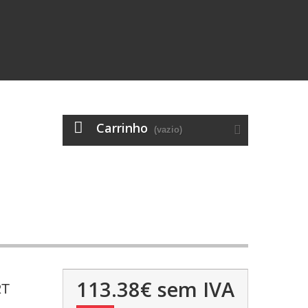
Carrinho
(vazio)
113.38€
sem IVA
RT