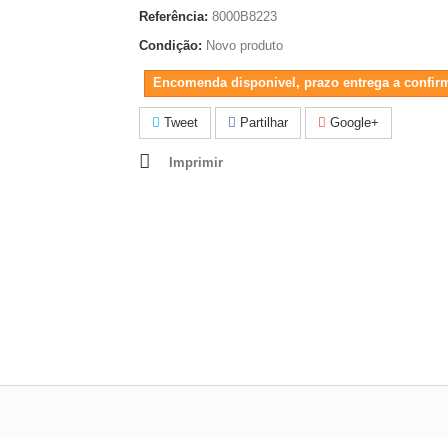
Referência:
8000B8223
Condição:
Novo produto
Encomenda disponivel, prazo entrega a confir
Tweet
Partilhar
Google+
Imprimir