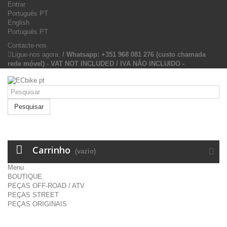
Entrar
Português PT
English
Português PT
Contacte-nos
Ligue-nos agora:
/ Whatsapp: +351 968 081 276 (custo chamada
rede móvel) - VAT NOT INCLUDED / IVA NÃO INCLUIDO -
Pesquisar
Carrinho
(vazio)
Menu
BOUTIQUE
PEÇAS OFF-ROAD / ATV
PEÇAS STREET
PEÇAS ORIGINAIS