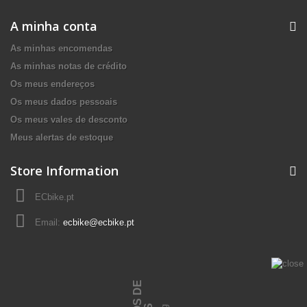
A minha conta
As minhas encomendas
As minhas notas de crédito
Os meus endereços
Os meus dados pessoais
Os meus vales de desconto
Meus alertas de estoque
Store Information
ECbike.pt
Email:
ecbike@ecbike.pt