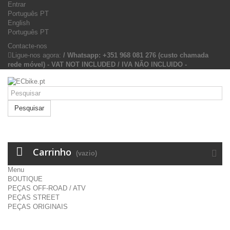
Entrar
Português PT
English
Português PT
Contacte-nos
Ligue-nos agora:
/ Whatsapp: +351 968 081 276 (custo chamada
rede móvel) - VAT NOT INCLUDED / IVA NÃO INCLUIDO -
Pesquisar
Carrinho
(vazio)
Menu
BOUTIQUE
PEÇAS OFF-ROAD / ATV
PEÇAS STREET
PEÇAS ORIGINAIS