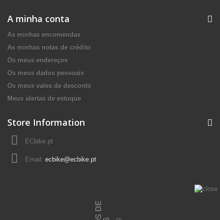
A minha conta
As minhas encomendas
As minhas notas de crédito
Os meus endereços
Os meus dados pessoais
Os meus vales de desconto
Meus alertas de estoque
Store Information
ECbike.pt
Email:
ecbike@ecbike.pt