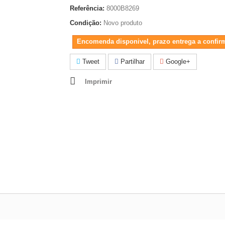
Referência:
8000B8269
Condição:
Novo produto
Encomenda disponivel, prazo entrega a confir
Tweet
Partilhar
Google+
Imprimir