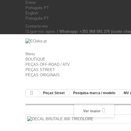
Entrar
Português PT
English
Português PT
Contacte-nos
Ligue-nos agora:
/ Whatsapp: +351 968 081 276 (custo c
Menu
BOUTIQUE
PEÇAS OFF-ROAD / ATV
PEÇAS STREET
PEÇAS ORIGINAIS
Peças Street
Pesquisa marca / modelo
MV 
Ver maior