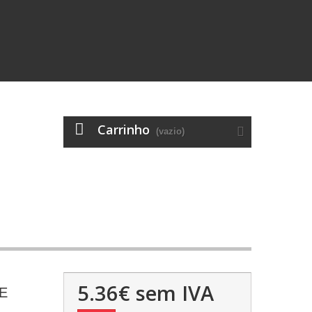
Carrinho
(vazio)
5.36€
sem IVA
E