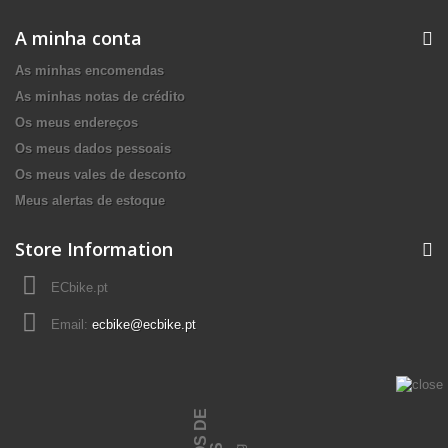
A minha conta
As minhas encomendas
As minhas notas de crédito
Os meus endereços
Os meus dados pessoais
Os meus vales de desconto
Meus alertas de estoque
Store Information
ECbike.pt
Email:
ecbike@ecbike.pt