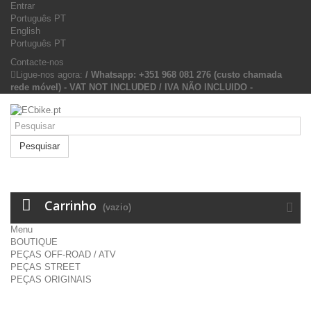
Entrar
Português PT
English
Português PT
Contacte-nos
Ligue-nos agora:
/ Whatsapp: +351 968 081 276 (custo chamada
rede móvel) - VAT NOT INCLUDED / IVA NÃO INCLUIDO -
Pesquisar
Carrinho
(vazio)
Menu
BOUTIQUE
PEÇAS OFF-ROAD / ATV
PEÇAS STREET
PEÇAS ORIGINAIS