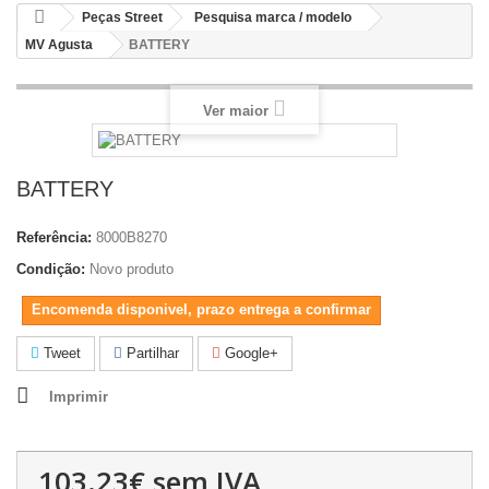
Peças Street
Pesquisa marca / modelo
MV Agusta
BATTERY
Ver maior
BATTERY
Referência:
8000B8270
Condição:
Novo produto
Encomenda disponivel, prazo entrega a confirmar
Tweet
Partilhar
Google+
Imprimir
103.23€
sem IVA