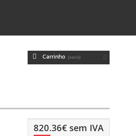
Carrinho
(vazio)
820.36€
sem IVA