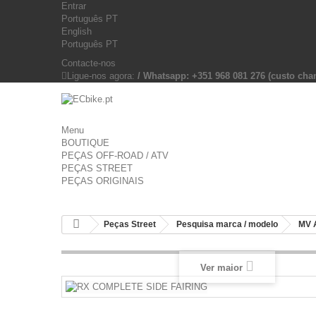
Entrar
Português PT
English
Português PT
Contacte-nos
Ligue-nos agora:
/ Whatsapp: +351 968 081 276 (custo c
Menu
BOUTIQUE
PEÇAS OFF-ROAD / ATV
PEÇAS STREET
PEÇAS ORIGINAIS
Peças Street
Pesquisa marca / modelo
MV 
Ver maior