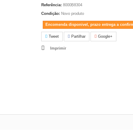
Referência:
8000B8304
Condição:
Novo produto
Encomenda disponivel, prazo entrega a confir
Tweet
Partilhar
Google+
Imprimir