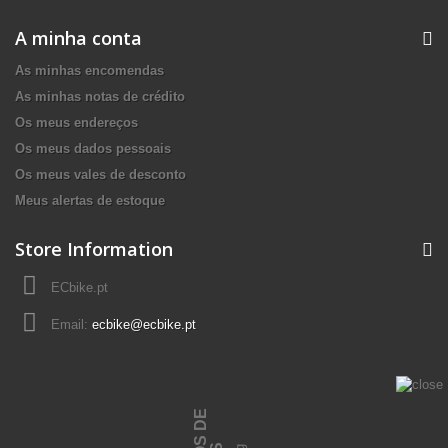
A minha conta
As minhas encomendas
As minhas notas de crédito
Os meus endereços
Os meus dados pessoais
Os meus vales de desconto
Meus alertas de estoque
Store Information
ECbike.pt
Email:
ecbike@ecbike.pt