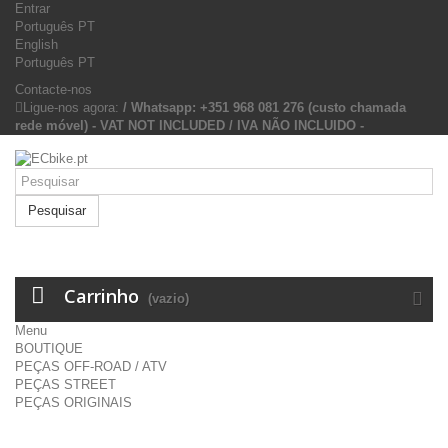
Entrar
Português PT
English
Português PT
Contacte-nos
Ligue-nos agora:
/ Whatsapp: +351 968 081 276 (custo chamada
rede móvel) - VAT NOT INCLUDED / IVA NÃO INCLUIDO -
Pesquisar
Carrinho
(vazio)
Menu
BOUTIQUE
PEÇAS OFF-ROAD / ATV
PEÇAS STREET
PEÇAS ORIGINAIS