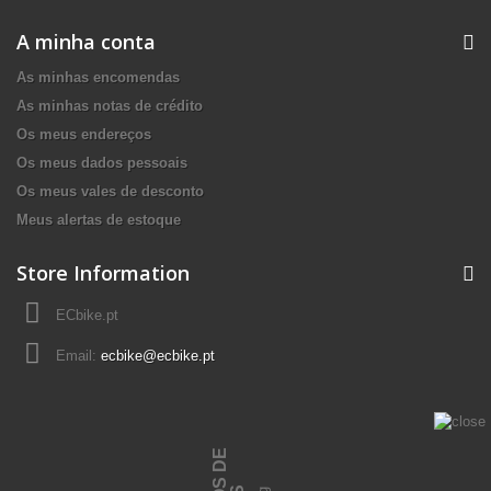
A minha conta
As minhas encomendas
As minhas notas de crédito
Os meus endereços
Os meus dados pessoais
Os meus vales de desconto
Meus alertas de estoque
Store Information
ECbike.pt
Email:
ecbike@ecbike.pt