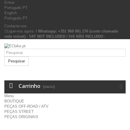
Entrar
Português PT
English
Português PT
Contacte-nos
Ligue-nos agora:
/ Whatsapp: +351 968 081 276 (custo chamada
rede móvel) - VAT NOT INCLUDED / IVA NÃO INCLUIDO -
Pesquisar
Carrinho
(vazio)
Menu
BOUTIQUE
PEÇAS OFF-ROAD / ATV
PEÇAS STREET
PEÇAS ORIGINAIS