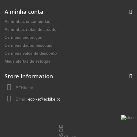
A minha conta
As minhas encomendas
As minhas notas de crédito
Os meus endereços
Os meus dados pessoais
Os meus vales de desconto
Meus alertas de estoque
Store Information
ECbike.pt
Email:
ecbike@ecbike.pt