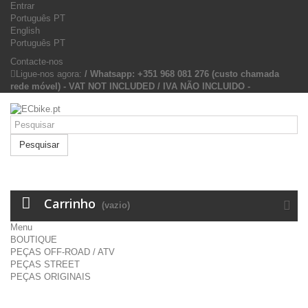
Entrar
Português PT
English
Português PT
Contacte-nos
Ligue-nos agora:
/ Whatsapp: +351 968 081 276 (custo chamada
rede móvel) - VAT NOT INCLUDED / IVA NÃO INCLUIDO -
Pesquisar
Carrinho
(vazio)
Menu
BOUTIQUE
PEÇAS OFF-ROAD / ATV
PEÇAS STREET
PEÇAS ORIGINAIS