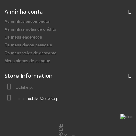
A minha conta
As minhas encomendas
As minhas notas de crédito
Os meus endereços
Os meus dados pessoais
Os meus vales de desconto
Meus alertas de estoque
Store Information
ECbike.pt
Email:
ecbike@ecbike.pt