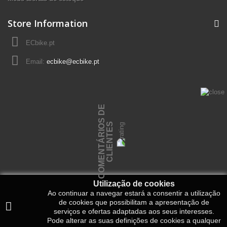
Store Information
ECbike.pt
Email:
ecbike@ecbike.pt
C
O
M
E
N
T
Á
R
I
O
S
D
E
C
L
I
E
N
T
E
S
Utilização de cookies
Ao continuar a navegar estará a consentir a utilização
de cookies que possibilitam a apresentação de
serviços e ofertas adaptadas aos seus interesses.
Pode alterar as suas definições de cookies a qualquer