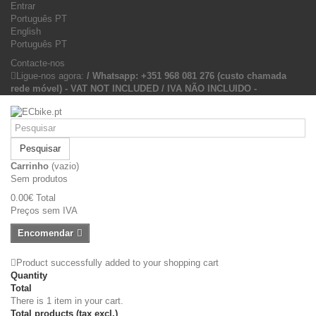
Entrar
Português PT
English
Português PT
Contacte-nos
Ligue-nos agora:
/ Whatsapp: +351 968 081 276 (custo chamada
rede móvel) - VAT NOT INCLUDED / IVA NÃO INCLUIDO -
Pesquisar
Carrinho
(vazio)
Sem produtos
0.00€
Total
Preços sem IVA
Encomendar
Product successfully added to your shopping cart
Quantity
Total
There is 1 item in your cart.
Total products (tax excl.)