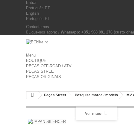
Entrar
Português PT
English
Português PT
Contacte-nos
Ligue-nos agora:
/ Whatsapp: +351 968 081 276 (custo c
Menu
BOUTIQUE
PEÇAS OFF-ROAD / ATV
PEÇAS STREET
PEÇAS ORIGINAIS
Peças Street
Pesquisa marca / modelo
MV 
Ver maior