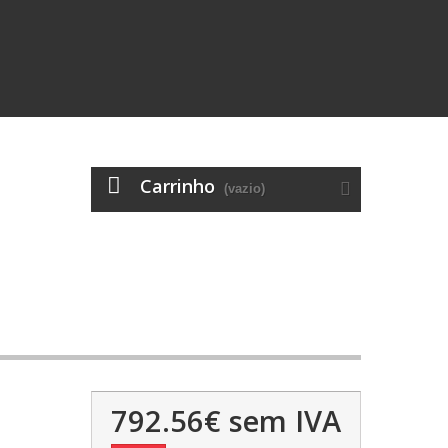
Carrinho
(vazio)
792.56€
sem IVA