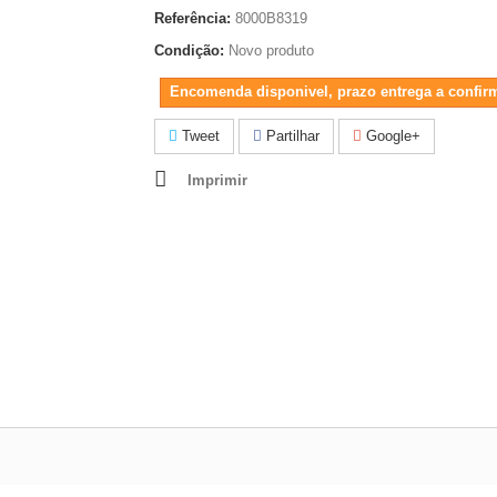
Referência:
8000B8319
Condição:
Novo produto
Encomenda disponivel, prazo entrega a confir
Tweet
Partilhar
Google+
Imprimir