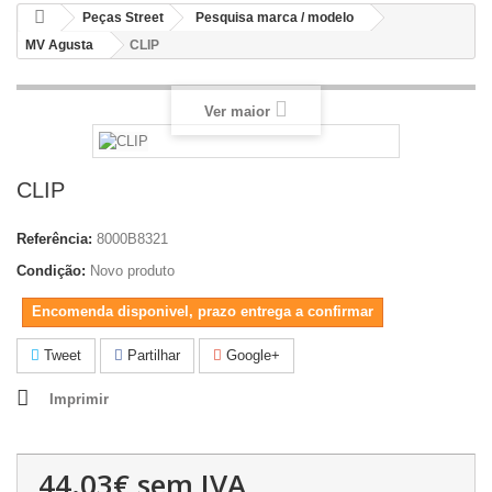
Peças Street
Pesquisa marca / modelo
MV Agusta
CLIP
Ver maior
CLIP
Referência:
8000B8321
Condição:
Novo produto
Encomenda disponivel, prazo entrega a confirmar
Tweet
Partilhar
Google+
Imprimir
44.03€
sem IVA