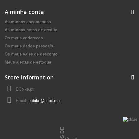
A minha conta
As minhas encomendas
As minhas notas de crédito
Os meus endereços
Os meus dados pessoais
Os meus vales de desconto
Meus alertas de estoque
Store Information
ECbike.pt
Email:
ecbike@ecbike.pt