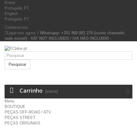
Entrar
Português PT
English
Português PT
Contacte-nos
Ligue-nos agora:
/ Whatsapp: +351 968 081 276 (custo chamada
rede móvel) - VAT NOT INCLUDED / IVA NÃO INCLUIDO -
Pesquisar
Carrinho
(vazio)
Menu
BOUTIQUE
PEÇAS OFF-ROAD / ATV
PEÇAS STREET
PEÇAS ORIGINAIS