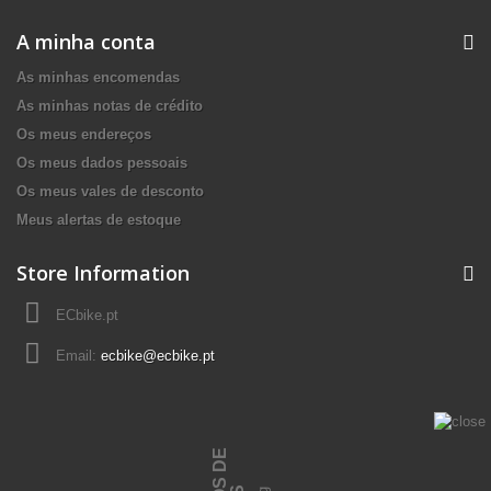
A minha conta
As minhas encomendas
As minhas notas de crédito
Os meus endereços
Os meus dados pessoais
Os meus vales de desconto
Meus alertas de estoque
Store Information
ECbike.pt
Email:
ecbike@ecbike.pt