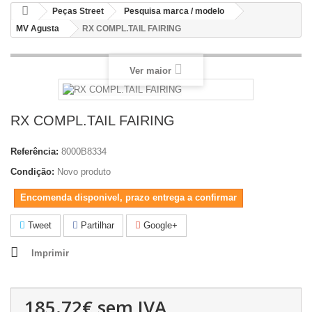
Peças Street
Pesquisa marca / modelo
MV Agusta
RX COMPL.TAIL FAIRING
Ver maior
RX COMPL.TAIL FAIRING
Referência:
8000B8334
Condição:
Novo produto
Encomenda disponivel, prazo entrega a confirmar
Tweet
Partilhar
Google+
Imprimir
185.72€
sem IVA