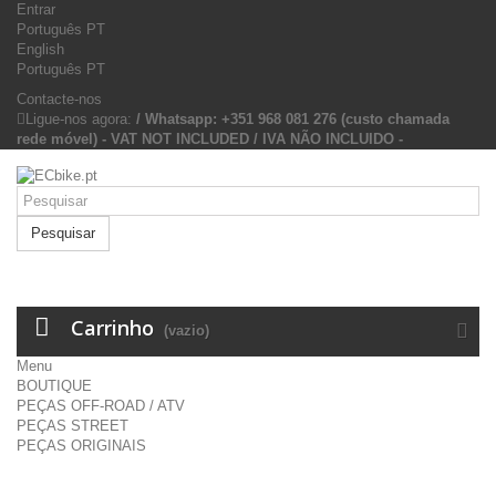
Entrar
Português PT
English
Português PT
Contacte-nos
Ligue-nos agora:
/ Whatsapp: +351 968 081 276 (custo chamada
rede móvel) - VAT NOT INCLUDED / IVA NÃO INCLUIDO -
Pesquisar
Carrinho
(vazio)
Menu
BOUTIQUE
PEÇAS OFF-ROAD / ATV
PEÇAS STREET
PEÇAS ORIGINAIS