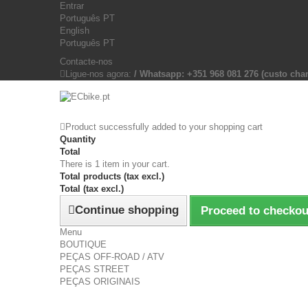
Entrar
Português PT
English
Português PT
Contacte-nos
Ligue-nos agora:
/ Whatsapp: +351 968 081 276 (custo c
Product successfully added to your shopping cart
Quantity
Total
There is 1 item in your cart.
Total products (tax excl.)
Total (tax excl.)
Continue shopping
Proceed to checkou
Menu
BOUTIQUE
PEÇAS OFF-ROAD / ATV
PEÇAS STREET
PEÇAS ORIGINAIS