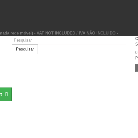
hamada rede móvel) - VAT NOT INCLUDED / IVA NÃO INCLUIDO -
C
S
Pesquisar
0
P
t