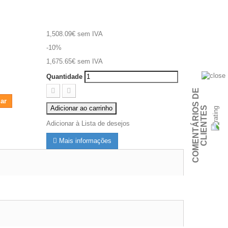
1,508.09€
sem IVA
-10%
1,675.65€
sem IVA
Quantidade
C
O
M
E
N
T
Á
R
I
O
S
D
E
C
L
I
E
N
T
E
ar
Adicionar ao carrinho
S
Adicionar à Lista de desejos
Mais informações