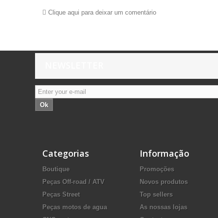
Clique aqui para deixar um comentário
NEWSLETTER
Ok
Categorias
Informação
Boutique
Promoções
Peças Off-road / ATV
Novos produtos
Peças Street
Top sellers
Peças motos de agua
As nossas lojas