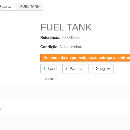
Agusta
FUEL TANK
FUEL TANK
Referência:
8000B8335
Condição:
Novo produto
Encomenda disponivel, prazo entrega a confirm
Tweet
Partilhar
Google+
Imprimir
x