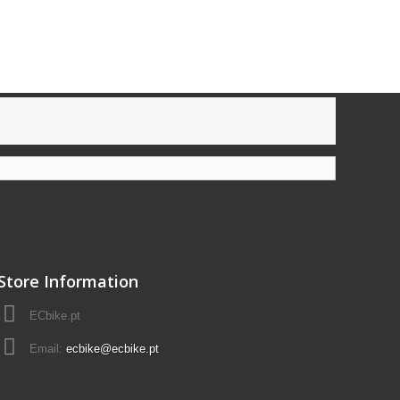
Store Information
ECbike.pt
Email:
ecbike@ecbike.pt