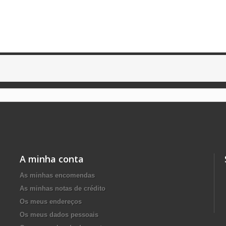
A minha conta
As minhas encomendas
As minhas notas de crédito
Os meus endereços
Os meus dados pessoais