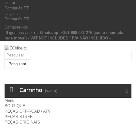
Entrar
Português PT
English
Português PT
Contacte-nos
Ligue-nos agora:
/ Whatsapp: +351 968 081 276 (custo chamada
rede móvel) - VAT NOT INCLUDED / IVA NÃO INCLUIDO -
Pesquisar
Carrinho
(vazio)
Menu
BOUTIQUE
PEÇAS OFF-ROAD / ATV
PEÇAS STREET
PEÇAS ORIGINAIS