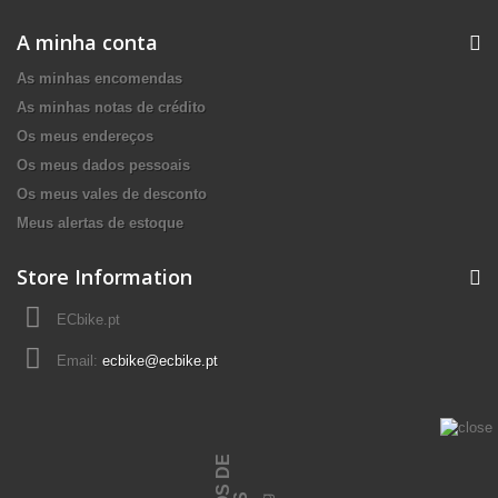
A minha conta
As minhas encomendas
As minhas notas de crédito
Os meus endereços
Os meus dados pessoais
Os meus vales de desconto
Meus alertas de estoque
Store Information
ECbike.pt
Email:
ecbike@ecbike.pt