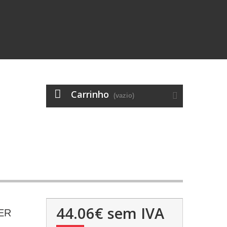
Carrinho
(vazio)
44.06€
sem IVA
ER