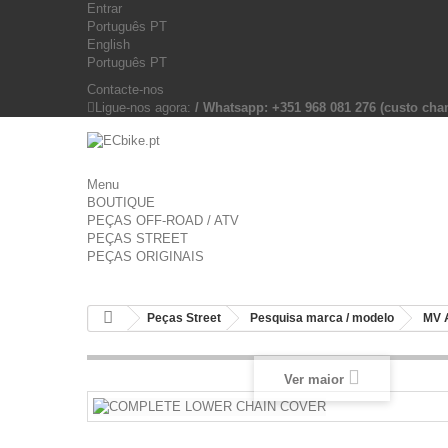
Entrar
Português PT
English
Português PT
Contacte-nos
Ligue-nos agora:
/ Whatsapp: +351 968 081 276 (custo c
Menu
BOUTIQUE
PEÇAS OFF-ROAD / ATV
PEÇAS STREET
PEÇAS ORIGINAIS
Peças Street
Pesquisa marca / modelo
MV 
Ver maior