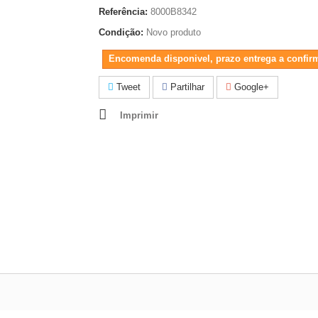
Referência:
8000B8342
Condição:
Novo produto
Encomenda disponivel, prazo entrega a confir
Tweet
Partilhar
Google+
Imprimir