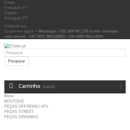
Entrar
Português PT
English
Português PT
Contacte-nos
Ligue-nos agora:
/ Whatsapp: +351 968 081 276 (custo chamada
rede móvel) - VAT NOT INCLUDED / IVA NÃO INCLUIDO -
Pesquisar
Carrinho
(vazio)
Menu
BOUTIQUE
PEÇAS OFF-ROAD / ATV
PEÇAS STREET
PEÇAS ORIGINAIS