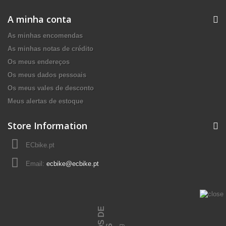
A minha conta
As minhas encomendas
As minhas notas de crédito
Os meus endereços
Os meus dados pessoais
Os meus vales de desconto
Meus alertas de estoque
Store Information
ECbike.pt
Email:
ecbike@ecbike.pt