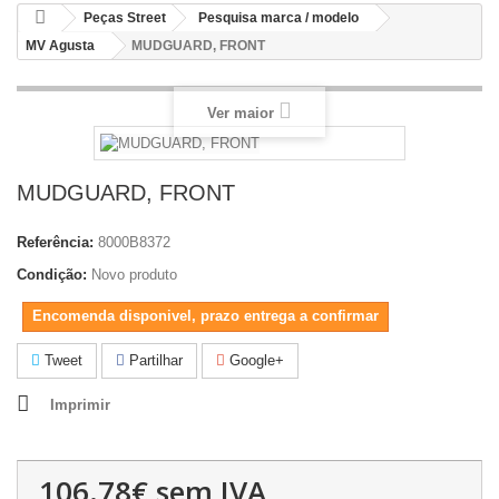
Peças Street
Pesquisa marca / modelo
MV Agusta
MUDGUARD, FRONT
Ver maior
MUDGUARD, FRONT
Referência:
8000B8372
Condição:
Novo produto
Encomenda disponivel, prazo entrega a confirmar
Tweet
Partilhar
Google+
Imprimir
106.78€
sem IVA