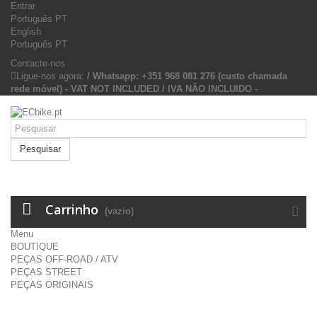
Entrar
Português PT
English
Português PT
Contacte-nos
Ligue-nos agora:
/ Whatsapp: +351 968 081 276 (custo chamada
rede móvel) - VAT NOT INCLUDED / IVA NÃO INCLUIDO -
Pesquisar
Carrinho
(vazio)
Menu
BOUTIQUE
PEÇAS OFF-ROAD / ATV
PEÇAS STREET
PEÇAS ORIGINAIS