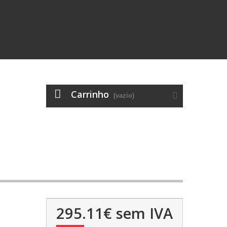
Carrinho
(vazio)
295.11€
sem IVA