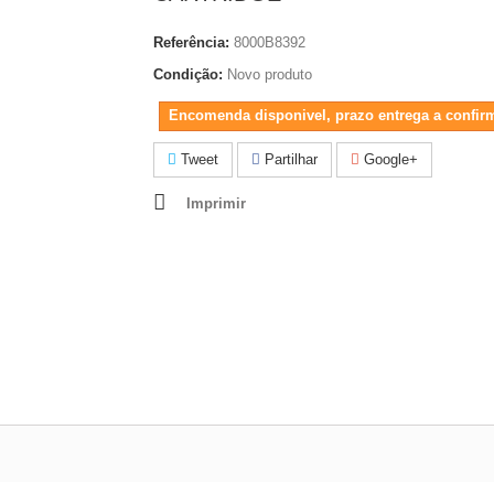
Referência:
8000B8392
Condição:
Novo produto
Encomenda disponivel, prazo entrega a confir
Tweet
Partilhar
Google+
Imprimir