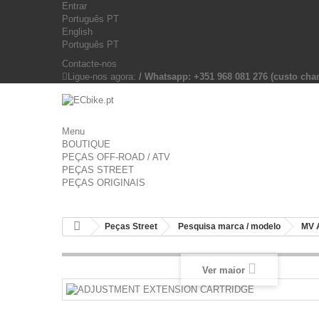
Entrar
Português PT
English
Português PT
Contacte-nos
Ligue-nos agora:
/ Whatsapp: +351 968 081 276 (custo c
Menu
BOUTIQUE
PEÇAS OFF-ROAD / ATV
PEÇAS STREET
PEÇAS ORIGINAIS
Peças Street
Pesquisa marca / modelo
MV 
Ver maior