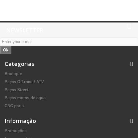
NEWSLETTER
Ok
Categorias
Boutique
Peças Off-road / ATV
Peças Street
Peças motos de agua
CNC parts
Informação
Promoções