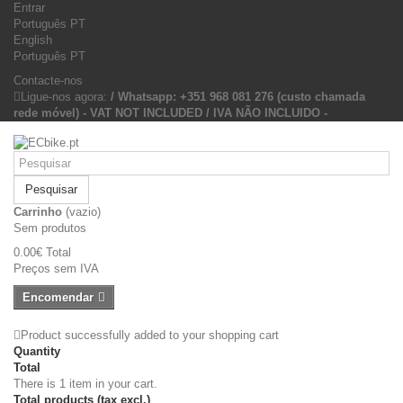
Entrar
Português PT
English
Português PT
Contacte-nos
Ligue-nos agora:
/ Whatsapp: +351 968 081 276 (custo chamada
rede móvel) - VAT NOT INCLUDED / IVA NÃO INCLUIDO -
Pesquisar
Carrinho
(vazio)
Sem produtos
0.00€
Total
Preços sem IVA
Encomendar
Product successfully added to your shopping cart
Quantity
Total
There is 1 item in your cart.
Total products (tax excl.)