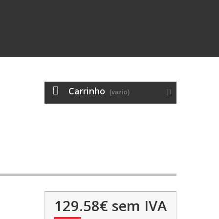
Carrinho
(vazio)
129.58€
sem IVA