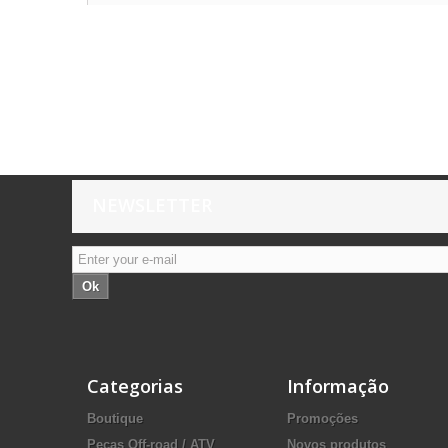
NEWSLETTER
Ok
Categorias
Informação
Boutique
Promoções
Peças Off-road / ATV
Novos produtos