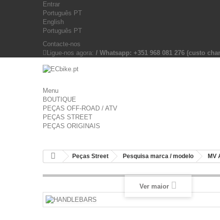
Entrar
Português PT
English
Português PT
Contacte-nos
Ligue-nos agora:
/ Whatsapp: +351 968 081 276 (custo c
Menu
BOUTIQUE
PEÇAS OFF-ROAD / ATV
PEÇAS STREET
PEÇAS ORIGINAIS
Peças Street
Pesquisa marca / modelo
MV 
Ver maior