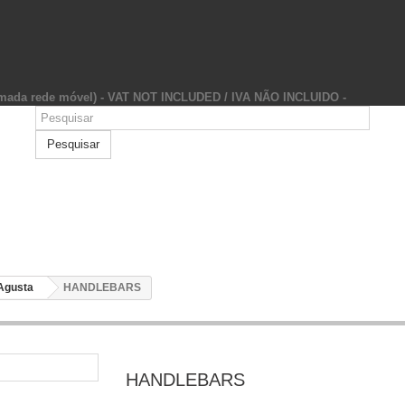
hamada rede móvel) - VAT NOT INCLUDED / IVA NÃO INCLUIDO -
Pesquisar
Agusta
HANDLEBARS
HANDLEBARS