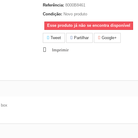
Referência:
8000B8461
Condição:
Novo produto
Esse produto já não se encontra disponível
Tweet
Partilhar
Google+
Imprimir
e box