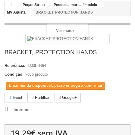
Peças Street
Pesquisa marca / modelo
MV Agusta
BRACKET, PROTECTION HANDS
Ver maior
BRACKET, PROTECTION HANDS
Referência:
8000B8464
Condição:
Novo produto
Encomenda disponivel, prazo entrega a confirmar
Tweet
Partilhar
Google+
Imprimir
19.29€
sem IVA