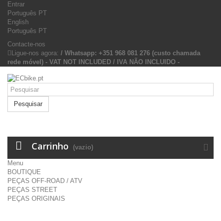
Entrar
Português PT
English
Português PT
Contacte-nos
Ligue-nos agora:
/ Whatsapp: +351 968 081 276 (custo chamada
rede móvel) - VAT NOT INCLUDED / IVA NÃO INCLUIDO -
Pesquisar
Carrinho
(vazio)
Menu
BOUTIQUE
PEÇAS OFF-ROAD / ATV
PEÇAS STREET
PEÇAS ORIGINAIS