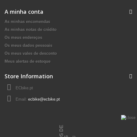
A minha conta
As minhas encomendas
As minhas notas de crédito
Os meus endereços
Os meus dados pessoais
Os meus vales de desconto
Meus alertas de estoque
Store Information
ECbike.pt
Email:
ecbike@ecbike.pt