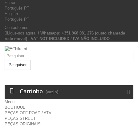
Entrar
Português PT
English
Português PT
Contacte-nos
Ligue-nos agora:
/ Whatsapp: +351 968 081 276 (custo chamada
rede móvel) - VAT NOT INCLUDED / IVA NÃO INCLUIDO -
Pesquisar
Carrinho
(vazio)
Menu
BOUTIQUE
PEÇAS OFF-ROAD / ATV
PEÇAS STREET
PEÇAS ORIGINAIS