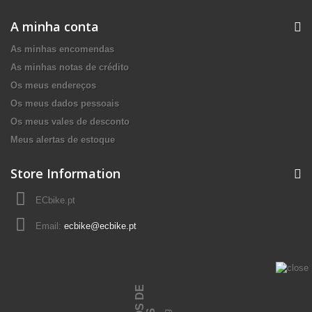
A minha conta
As minhas encomendas
As minhas notas de crédito
Os meus endereços
Os meus dados pessoais
Os meus vales de desconto
Meus alertas de estoque
Store Information
ECbike.pt
Email:
ecbike@ecbike.pt