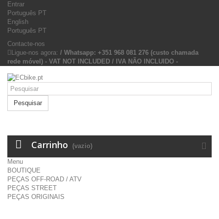
Entrar
Português PT
English
Português PT
Contacte-nos
Ligue-nos agora:
/ Whatsapp: +351 968 081 276 (custo chamada
rede móvel) - VAT NOT INCLUDED / IVA NÃO INCLUIDO -
Pesquisar
Carrinho
(vazio)
Menu
BOUTIQUE
PEÇAS OFF-ROAD / ATV
PEÇAS STREET
PEÇAS ORIGINAIS