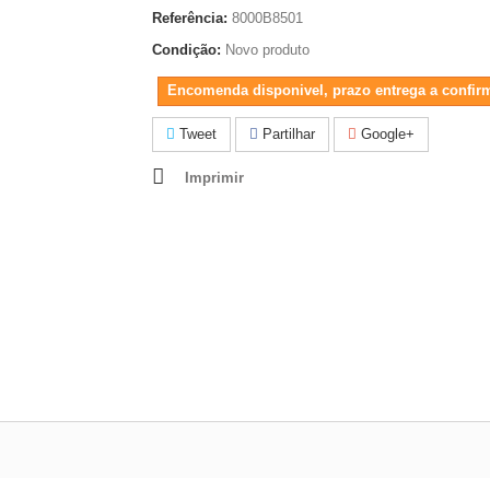
Referência:
8000B8501
Condição:
Novo produto
Encomenda disponivel, prazo entrega a confir
Tweet
Partilhar
Google+
Imprimir