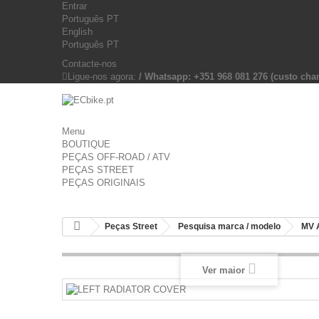
Entrar
Português PT
English
Português PT
Contacte-nos
Ligue-nos agora:
/ Whatsapp: +351 968 081 276 (custo c
Menu
BOUTIQUE
PEÇAS OFF-ROAD / ATV
PEÇAS STREET
PEÇAS ORIGINAIS
Peças Street
Pesquisa marca / modelo
MV 
Ver maior