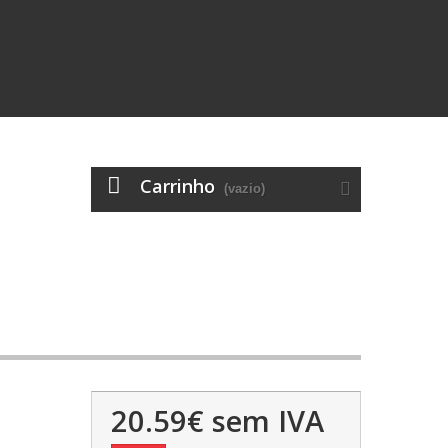
Carrinho
(vazio)
20.59€
sem IVA