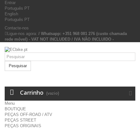
Entrar
Português PT
English
Português PT
Contacte-nos
Ligue-nos agora:
/ Whatsapp: +351 968 081 276 (custo chamada
rede móvel) - VAT NOT INCLUDED / IVA NÃO INCLUIDO -
Pesquisar
Carrinho
(vazio)
Menu
BOUTIQUE
PEÇAS OFF-ROAD / ATV
PEÇAS STREET
PEÇAS ORIGINAIS