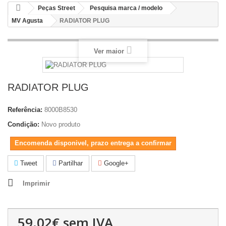
Peças Street
Pesquisa marca / modelo
MV Agusta
RADIATOR PLUG
Ver maior
RADIATOR PLUG
Referência:
8000B8530
Condição:
Novo produto
Encomenda disponivel, prazo entrega a confirmar
Tweet
Partilhar
Google+
Imprimir
59.02€
sem IVA