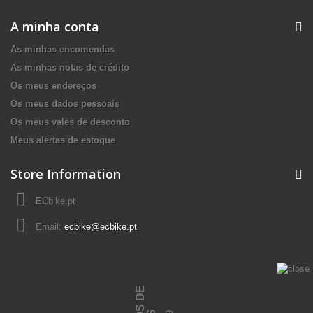
A minha conta
As minhas encomendas
As minhas notas de crédito
Os meus endereços
Os meus dados pessoais
Os meus vales de desconto
Meus alertas de estoque
Store Information
ECbike.pt
Email:
ecbike@ecbike.pt